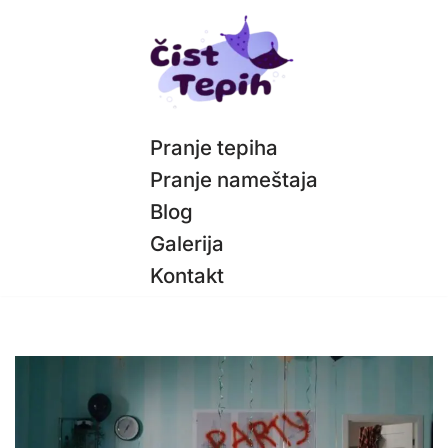
Скочи
на
садржај
Pranje tepiha
Pranje nameštaja
Blog
Galerija
Kontakt