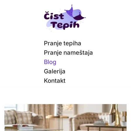
Скочи
на
садржај
Pranje tepiha
Pranje nameštaja
Blog
Galerija
Kontakt